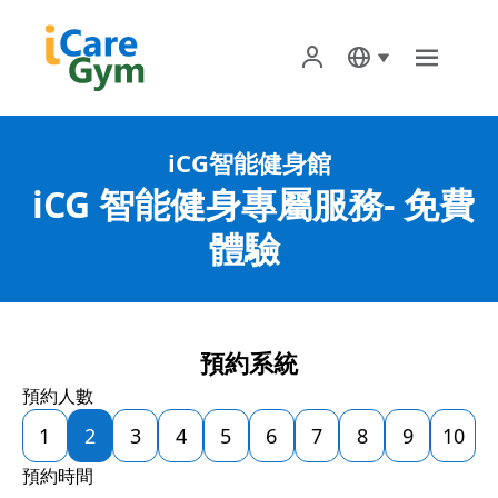
首頁
 iCG智能健身館 
關於iCareGym iCG 智能健身
 iCG 智能健身專屬服務- 免費
iCG智能健身專屬服務
體驗 
商品購買
iCareGym App
預約系統
預約人數
1
2
3
4
5
6
7
8
9
10
預約時間