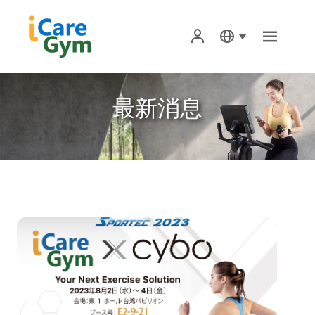
首頁
最新消息
關於iCareGym iCG 智能健身
iCG智能健身專屬服務
商品購買
iCareGym App